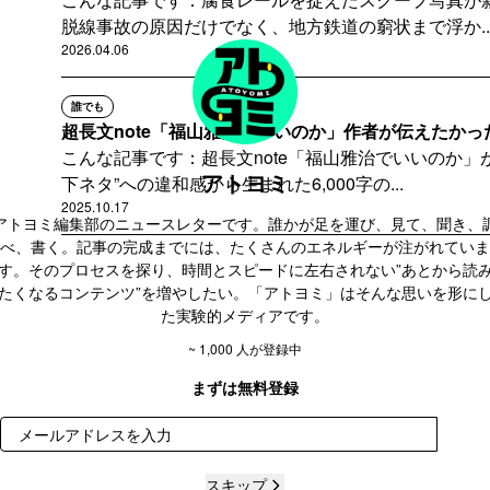
脱線事故の原因だけでなく、地方鉄道の窮状まで浮か..
2026.04.06
誰でも
超長文note「福山雅治でいいのか」作者が伝えたかった
こんな記事です：超長文note「福山雅治でいいのか」
アトヨミ
下ネタ”への違和感から生まれた6,000字の...
2025.10.17
アトヨミ編集部のニュースレターです。誰かが足を運び、見て、聞き、
べ、書く。記事の完成までには、たくさんのエネルギーが注がれていま
す。そのプロセスを探り、時間とスピードに左右されない”あとから読
たくなるコンテンツ”を増やしたい。「アトヨミ」はそんな思いを形に
た実験的メディアです。
~ 1,000 人が登録中
まずは無料登録
登録
スキップ