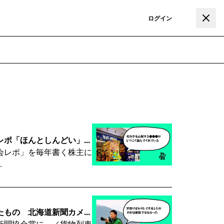
登録
ログイン
「ほんとしんどい」...
会レポ」を毎年書く株主に
.
の 北海道新聞カメ...
新聞協会賞に。／貨物列車