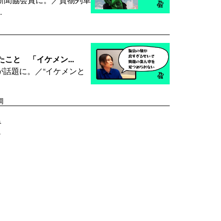
.
こと 「イケメン...
が話題に。／“イケメンと
調
み
し