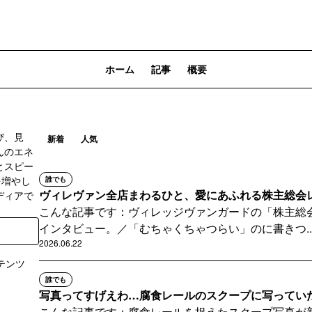
ホーム
記事
概要
び、見
新着
人気
んのエネ
とスピー
を増やし
誰でも
ヴィレヴァン全店まわるひと、愛にあふれる株主総会レポ
ディアで
こんな記事です：ヴィレッジヴァンガードの「株主総
インタビュー。／「むちゃくちゃつらい」のに書きつ..
2026.06.22
テンツ
誰でも
写真ってすげえわ…腐食レールのスクープに写っていたも
登録
こんな記事です：腐食レールを捉えたスクープ写真が